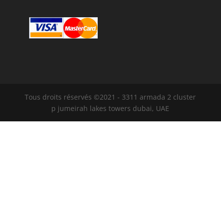
Tous droits réservés ©2021 - 3311 armada 2 cluster
p jumeirah lakes towers dubai, UAE